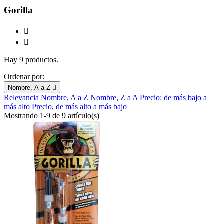
Gorilla


Hay 9 productos.
Ordenar por:
Nombre, A a Z

Relevancia
Nombre, A a Z
Nombre, Z a A
Precio: de más bajo a
más alto
Precio, de más alto a más bajo
Mostrando 1-9 de 9 artículo(s)