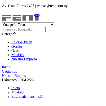
Av. Gral. Flores 2425 | ventas@feni.com.uy
Categoría
Soler & Palau
Gorilla
Ozoni
Moskito
Nuestra Empresa
Inicio
Catálogos
Nuestra Empresa
Llámenos:
2204 2588
Inicio
Moskito
Engranaje transmisión