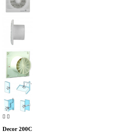


Decor 200C